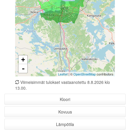
+
-
Leaflet
| ©
OpenStreetMap
contributors
Viimeisimmät tulokset vastaanotettu 8.8.2026 klo
13.00.
Kloori
Kovuus
Lämpötila