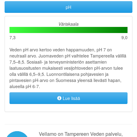
pH
Väriskaala
7,3
9,0
Veden pH arvo kertoo veden happamuuden, pH 7 on
neutraali arvo. Juomaveden pH vaihtelee Tampereella välillä
7,5–8,5. Sosiaali- ja terveysministeriön asettamien
laatusuositusten mukaisesti vesijohtoveden pH-arvon tulee
olla välillä 6,5–9,5. Luonnontilaisena pohjavesien ja
pintavesien pH-arvo on Suomessa yleensä lievästi hapan,
alueella pH 6-7.
Lue lisää
Vellamo on Tampereen Veden palvelu,