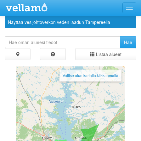
Menu
Näyttää vesijohtoverkon veden laadun Tampereella
Listaa alueet
Valitse alue kartalta klikkaamalla