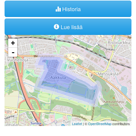
Historia
Lue lisää
+
-
Leaflet
| ©
OpenStreetMap
contributors