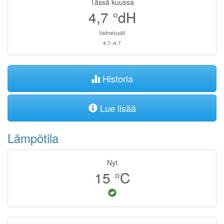
Tässä kuussa
4,7
°dH
Vaihteluväli
4,7–4,7
Historia
Lue lisää
Lämpötila
Nyt
15
°C