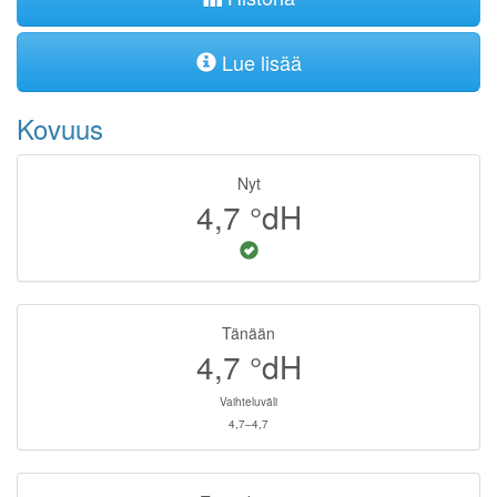
Lue lisää
Kovuus
Nyt
4,7
°dH
Tänään
4,7
°dH
Vaihteluväli
4,7–4,7