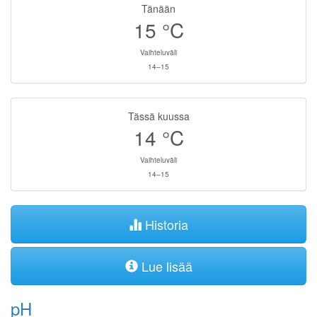
Tänään
15
°C
Vaihteluväli
14–15
Tässä kuussa
14
°C
Vaihteluväli
14–15
Historia
Lue lisää
pH