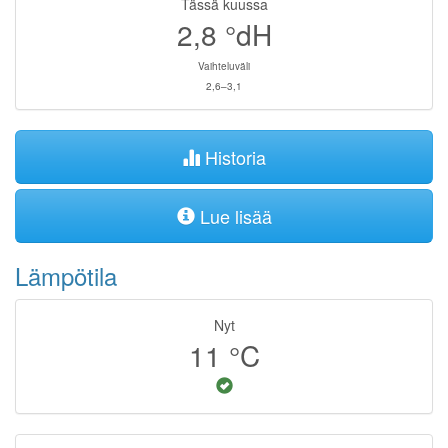
Tässä kuussa
2,8
°dH
Vaihteluväli
2,6–3,1
Historia
Lue lisää
Lämpötila
Nyt
11
°C