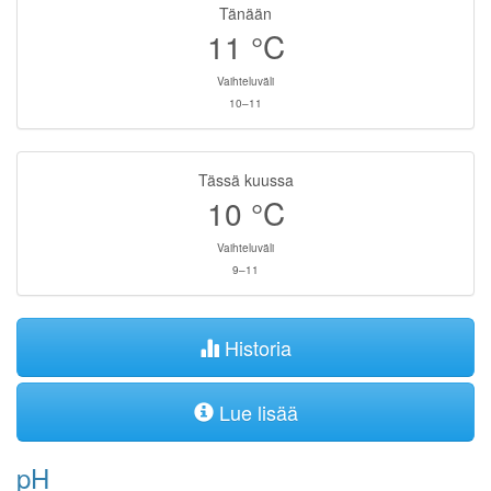
Tänään
11
°C
Vaihteluväli
10–11
Tässä kuussa
10
°C
Vaihteluväli
9–11
Historia
Lue lisää
pH