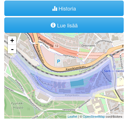
Historia
Lue lisää
+
-
Leaflet
| ©
OpenStreetMap
contributors