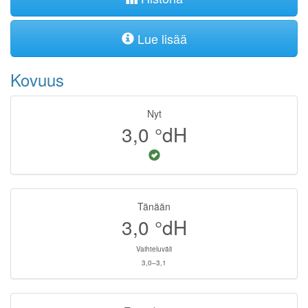
Lue lisää
Kovuus
Nyt
3,0
°dH
Tänään
3,0
°dH
Vaihteluväli
3,0–3,1