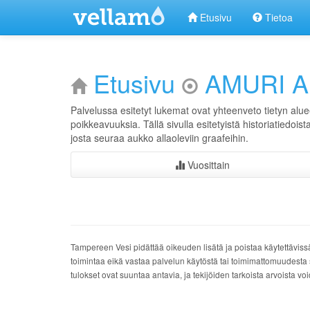
Etusivu
Tietoa
Etusivu
AMURI A
Palvelussa esitetyt lukemat ovat yhteenveto tietyn alue
poikkeavuuksia. Tällä sivulla esitetyistä historiatiedois
josta seuraa aukko allaoleviin graafeihin.
Vuosittain
Tampereen Vesi pidättää oikeuden lisätä ja poistaa käytettäviss
toimintaa eikä vastaa palvelun käytöstä tai toimimattomuudesta 
tulokset ovat suuntaa antavia, ja tekijöiden tarkoista arvoista v