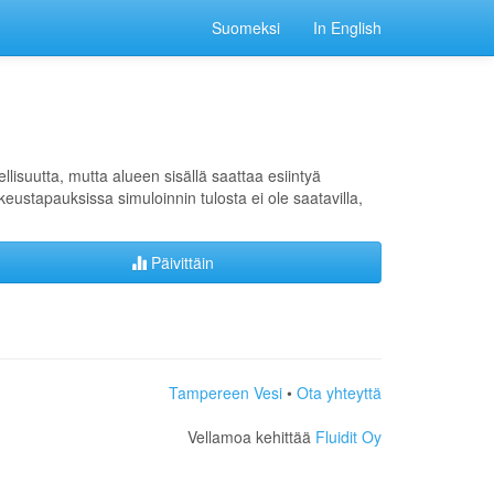
Suomeksi
In English
lisuutta, mutta alueen sisällä saattaa esiintyä
kkeustapauksissa simuloinnin tulosta ei ole saatavilla,
Päivittäin
Tampereen Vesi
•
Ota yhteyttä
Vellamoa kehittää
Fluidit Oy