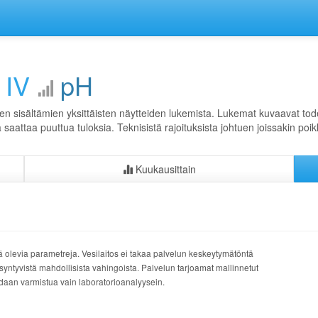
 IV
pH
en sisältämien yksittäisten näytteiden lukemista. Lukemat kuvaavat todel
ta saattaa puuttua tuloksia. Teknisistä rajoituksista johtuen joissakin poi
Kuukausittain
ä olevia parametreja. Vesilaitos ei takaa palvelun keskeytymätöntä
syntyvistä mahdollisista vahingoista. Palvelun tarjoamat mallinnetut
oidaan varmistua vain laboratorioanalyysein.