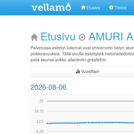
Etusivu
Tietoa
Etusivu
AMURI A
Palvelussa esitetyt lukemat ovat yhteenveto tietyn alue
poikkeavuuksia. Tällä sivulla esitetyistä historiatiedois
josta seuraa aukko allaoleviin graafeihin.
Vuosittain
2026-08-06
25
18.75
12.5
6.25