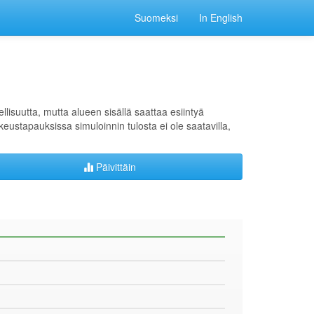
Suomeksi
In English
lisuutta, mutta alueen sisällä saattaa esiintyä
kkeustapauksissa simuloinnin tulosta ei ole saatavilla,
Päivittäin