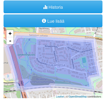
Historia
Lue lisää
+
-
Leaflet
| ©
OpenStreetMap
contributors