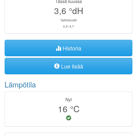
Tässä kuussa
3,6
°dH
Vaihteluväli
3,5–3,7
Historia
Lue lisää
Lämpötila
Nyt
16
°C