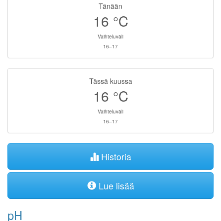
Tänään
16
°C
Vaihteluväli
16–17
Tässä kuussa
16
°C
Vaihteluväli
16–17
Historia
Lue lisää
pH