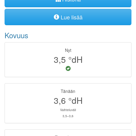
Lue lisää
Kovuus
Nyt
3,5
°dH
Tänään
3,6
°dH
Vaihteluväli
3,5–3,6