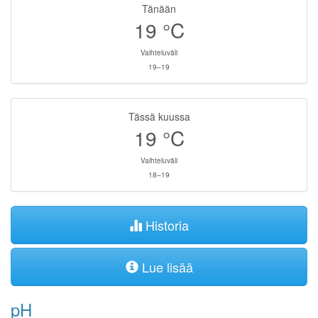
Tänään
19
°C
Vaihteluväli
19–19
Tässä kuussa
19
°C
Vaihteluväli
18–19
Historia
Lue lisää
pH