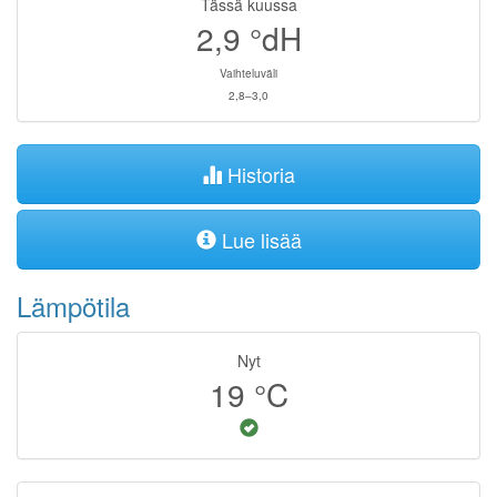
Tässä kuussa
2,9
°dH
Vaihteluväli
2,8–3,0
Historia
Lue lisää
Lämpötila
Nyt
19
°C