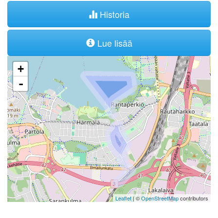
Historia
Lue lisää
+
-
Leaflet
| ©
OpenStreetMap
contributors