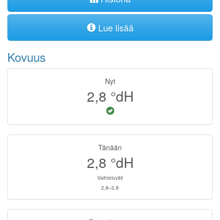
Lue lisää
Kovuus
Nyt
2,8
°dH
Tänään
2,8
°dH
Vaihteluväli
2,8–2,8