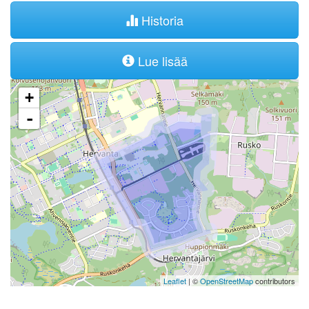
Historia
Lue lisää
+
-
Leaflet
| ©
OpenStreetMap
contributors