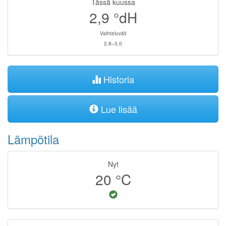
Tässä kuussa
2,9
°dH
Vaihteluväli
2,8–3,0
Historia
Lue lisää
Lämpötila
Nyt
20
°C