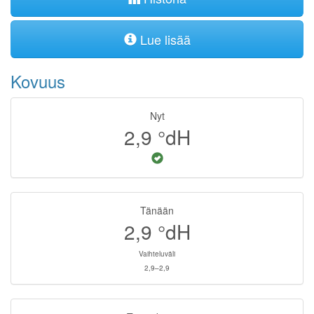
Lue lisää
Kovuus
Nyt
2,9
°dH
Tänään
2,9
°dH
Vaihteluväli
2,9–2,9