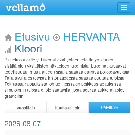
Menu
Etusivu
HERVANTA
Kloori
Palvelussa esitetyt lukemat ovat yhteenveto tietyn alueen
sisältämien yksittäisten näytteiden lukemista. Lukemat kuvaavat
todellisuutta, mutta alueen sisällä saattaa esiintyä poikkeavuuksia.
Tällä sivulla esitetyistä historiatiedoista saattaa puuttua tuloksia.
Teknisistä rajoituksista johtuen joissakin poikkeustapauksissa
simuloinnin tulosta ei ole saatavilla, josta seuraa aukko allaoleviin
graafeihin.
Vuosittain
Kuukausittain
Päivittäin
2026-08-07