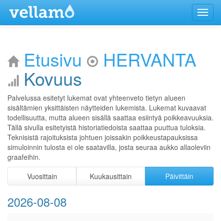
Menu
Etusivu
HERVANTA
Kovuus
Palvelussa esitetyt lukemat ovat yhteenveto tietyn alueen
sisältämien yksittäisten näytteiden lukemista. Lukemat kuvaavat
todellisuutta, mutta alueen sisällä saattaa esiintyä poikkeavuuksia.
Tällä sivulla esitetyistä historiatiedoista saattaa puuttua tuloksia.
Teknisistä rajoituksista johtuen joissakin poikkeustapauksissa
simuloinnin tulosta ei ole saatavilla, josta seuraa aukko allaoleviin
graafeihin.
Vuosittain
Kuukausittain
Päivittäin
2026-08-08