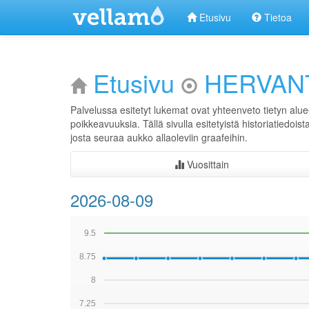
Etusivu
Tietoa
Etusivu
HERVAN
Palvelussa esitetyt lukemat ovat yhteenveto tietyn alue
poikkeavuuksia. Tällä sivulla esitetyistä historiatiedois
josta seuraa aukko allaoleviin graafeihin.
Vuosittain
2026-08-09
9.5
8.75
8
7.25