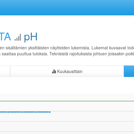
TA
pH
en sisältämien yksittäisten näytteiden lukemista. Lukemat kuvaavat todel
ta saattaa puuttua tuloksia. Teknisistä rajoituksista johtuen joissakin poi
Kuukausittain