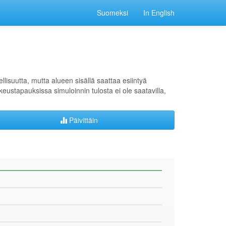
Suomeksi
In English
lisuutta, mutta alueen sisällä saattaa esiintyä
kkeustapauksissa simuloinnin tulosta ei ole saatavilla,
Päivittäin