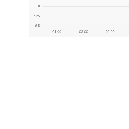
8
7.25
6.5
01:00
03:00
05:00
2026-08-06
9.5
8.75
8
7.25
6.5
01:00
03:00
05:00
2026-08-05