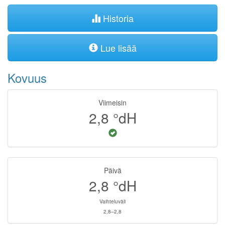
Historia
Lue lisää
Kovuus
Viimeisin
2,8
°dH
Päivä
2,8
°dH
Vaihteluväli
2,8–2,8