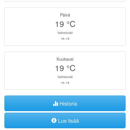
Päivä
19
°C
Vaihteluväli
19–19
Kuukausi
19
°C
Vaihteluväli
19–19
Historia
Lue lisää