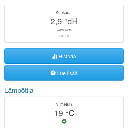
Kuukausi
2,9
°dH
Vaihteluväli
2,8–3,0
Historia
Lue lisää
Lämpötila
Viimeisin
19
°C