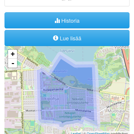
Historia
Lue lisää
+
-
Leaflet
| ©
OpenStreetMap
contributors