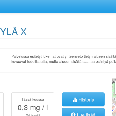
YLÄ X
Palvelussa esitetyt lukemat ovat yhteenveto tietyn alueen sisält
kuvaavat todellisuutta, mutta alueen sisällä saattaa esiintyä po
Historia
Tässä kuussa
0,3
mg / l
Lue lisää
Vaihteluväli