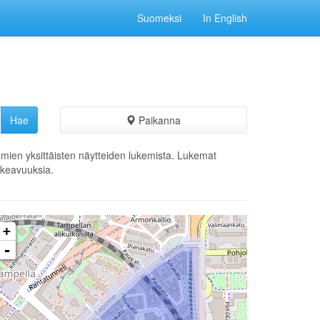
Suomeksi
In English
Paikanna
ämien yksittäisten näytteiden lukemista. Lukemat
ikkeavuuksia.
+
-