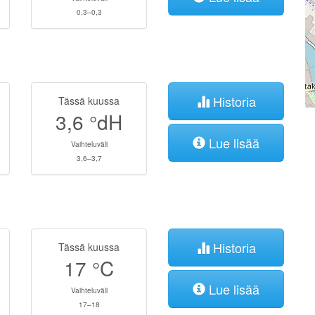
0,3–0,3
Historia
Tässä kuussa
3,6
°dH
Lue lisää
Vaihteluväli
3,6–3,7
Historia
Tässä kuussa
17
°C
Lue lisää
Vaihteluväli
17–18