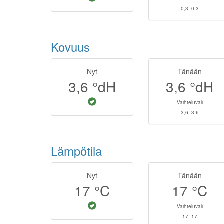
0,3–0,3
Kovuus
Nyt
Tänään
3,6
°dH
3,6
°dH
Vaihteluväli
3,6–3,6
Lämpötila
Nyt
Tänään
17
°C
17
°C
Vaihteluväli
17–17