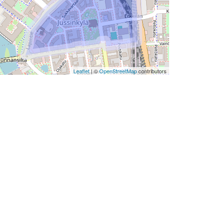
Leaflet
| ©
OpenStreetMap
contributors