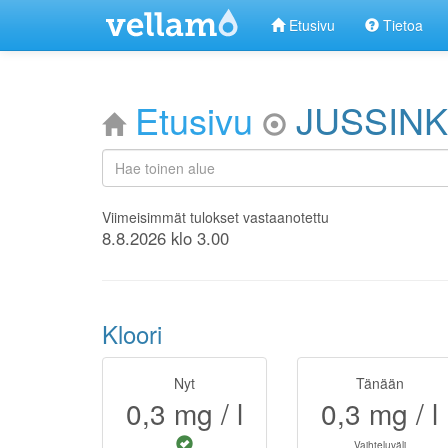
Etusivu
Tietoa
Etusivu
JUSSINK
Viimeisimmät tulokset vastaanotettu
8.8.2026 klo 3.00
Kloori
Nyt
Tänään
0,3
mg / l
0,3
mg / l
Vaihteluväli