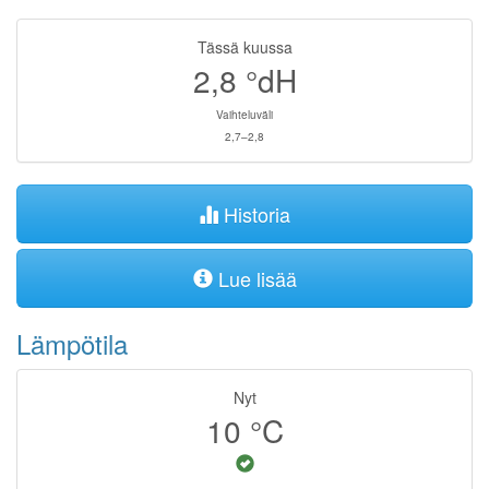
Tässä kuussa
2,8
°dH
Vaihteluväli
2,7–2,8
Historia
Lue lisää
Lämpötila
Nyt
10
°C