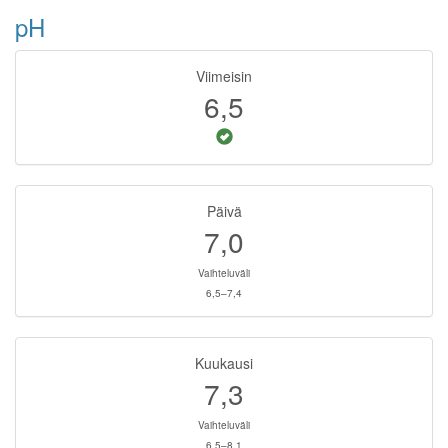
pH
Viimeisin
6,5
Päivä
7,0
Vaihteluväli
6,5–7,4
Kuukausi
7,3
Vaihteluväli
6,5–8,1