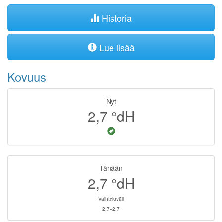
Historia
Lue lisää
Kovuus
Nyt
2,7
°dH
Tänään
2,7
°dH
Vaihteluväli
2,7–2,7