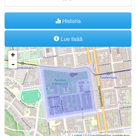
Historia
Lue lisää
+
-
Leaflet
| ©
OpenStreetMap
contributors