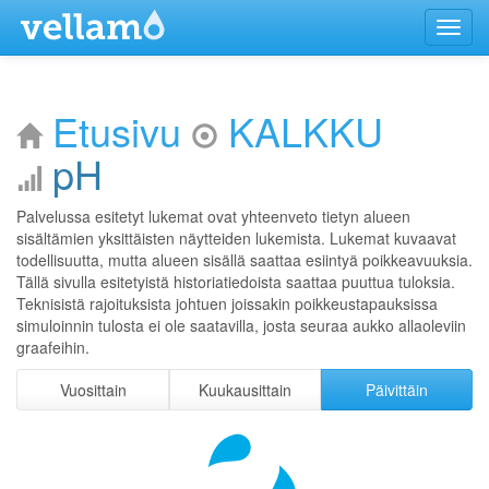
Menu
Etusivu
KALKKU
pH
Palvelussa esitetyt lukemat ovat yhteenveto tietyn alueen
sisältämien yksittäisten näytteiden lukemista. Lukemat kuvaavat
todellisuutta, mutta alueen sisällä saattaa esiintyä poikkeavuuksia.
Tällä sivulla esitetyistä historiatiedoista saattaa puuttua tuloksia.
Teknisistä rajoituksista johtuen joissakin poikkeustapauksissa
simuloinnin tulosta ei ole saatavilla, josta seuraa aukko allaoleviin
graafeihin.
Vuosittain
Kuukausittain
Päivittäin