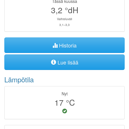
Tässä kuussa
3,2
°dH
Vaihteluväli
3,1–3,3
Historia
Lue lisää
Lämpötila
Nyt
17
°C