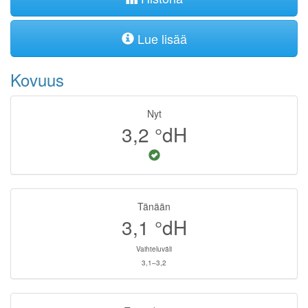
Lue lisää
Kovuus
Nyt
3,2
°dH
Tänään
3,1
°dH
Vaihteluväli
3,1–3,2