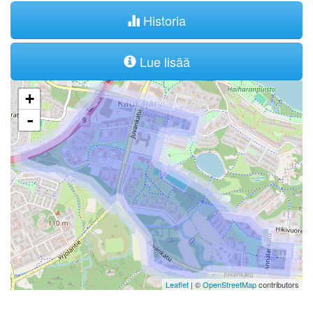
Historia
Lue lisää
+
-
Leaflet
| ©
OpenStreetMap
contributors