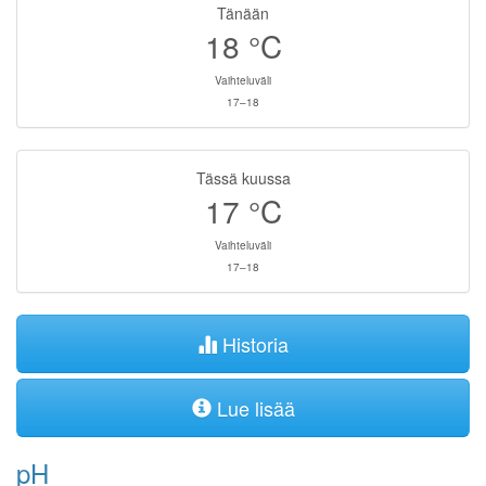
Tänään
18
°C
Vaihteluväli
17–18
Tässä kuussa
17
°C
Vaihteluväli
17–18
Historia
Lue lisää
pH