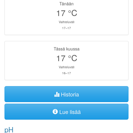
Tänään
17
°C
Vaihteluväli
17–17
Tässä kuussa
17
°C
Vaihteluväli
16–17
Historia
Lue lisää
pH