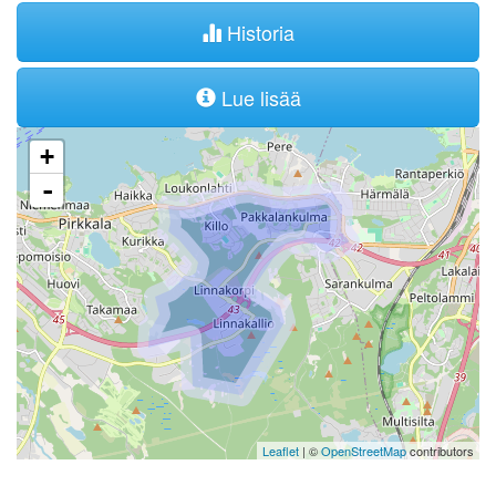
Historia
Lue lisää
+
-
Leaflet
| ©
OpenStreetMap
contributors