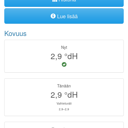
Lue lisää
Kovuus
Nyt
2,9
°dH
Tänään
2,9
°dH
Vaihteluväli
2,9–2,9