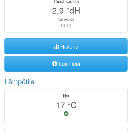
Tässä kuussa
2,9
°dH
Vaihteluväli
2,9–3,0
Historia
Lue lisää
Lämpötila
Nyt
17
°C