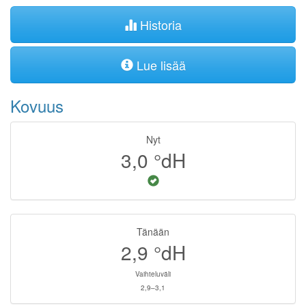
Historia
Lue lisää
Kovuus
Nyt
3,0
°dH
Tänään
2,9
°dH
Vaihteluväli
2,9–3,1