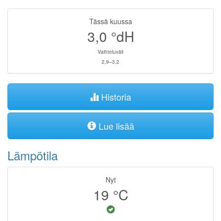
Tässä kuussa
3,0
°dH
Vaihteluväli
2,9–3,2
Historia
Lue lisää
Lämpötila
Nyt
19
°C