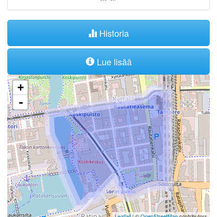
Historia
Lue lisää
+
-
Leaflet
| ©
OpenStreetMap
contributors