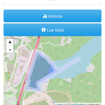
Historia
Lue lisää
+
-
Leaflet
| ©
OpenStreetMap
contributors