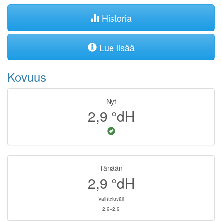
Historia
Lue lisää
Kovuus
Nyt
2,9
°dH
Tänään
2,9
°dH
Vaihteluväli
2,9–2,9