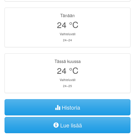
Tänään
24
°C
Vaihteluväli
24–24
Tässä kuussa
24
°C
Vaihteluväli
24–25
Historia
Lue lisää