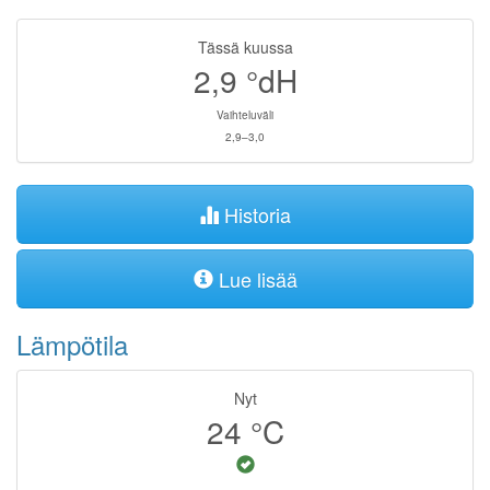
Tässä kuussa
2,9
°dH
Vaihteluväli
2,9–3,0
Historia
Lue lisää
Lämpötila
Nyt
24
°C