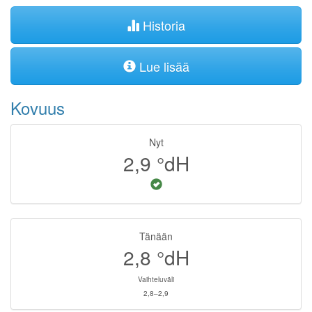
Historia
Lue lisää
Kovuus
Nyt
2,9
°dH
Tänään
2,8
°dH
Vaihteluväli
2,8–2,9