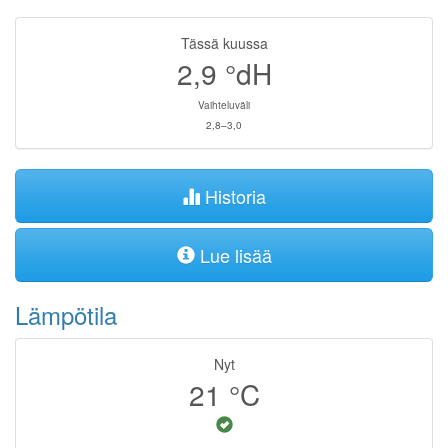
Tässä kuussa
2,9
°dH
Vaihteluväli
2,8–3,0
Historia
Lue lisää
Lämpötila
Nyt
21
°C