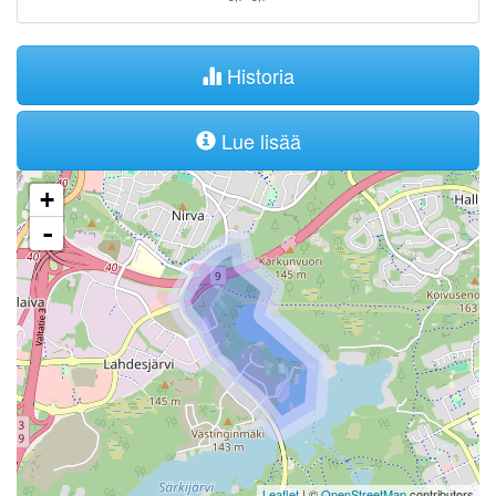
Historia
Lue lisää
+
-
Leaflet
| ©
OpenStreetMap
contributors