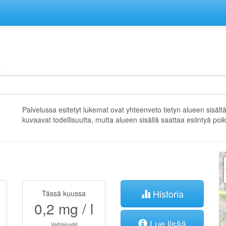
A
Palvelussa esitetyt lukemat ovat yhteenveto tietyn alueen sisält
kuvaavat todellisuutta, mutta alueen sisällä saattaa esiintyä po
Historia
Tässä kuussa
0,2
mg / l
Lue lisää
Vaihteluväli