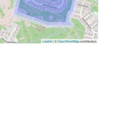
Leaflet
| ©
OpenStreetMap
contributors