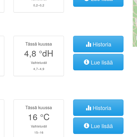
0,2–0,2
Historia
Tässä kuussa
4,8
°dH
Lue lisää
Vaihteluväli
4,7–4,9
Historia
Tässä kuussa
16
°C
Lue lisää
Vaihteluväli
15–16