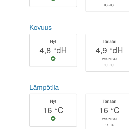
0,2–0,2
Kovuus
Nyt
Tänään
4,8
°dH
4,9
°dH
Vaihteluväli
4,8–4,9
Lämpötila
Nyt
Tänään
16
°C
16
°C
Vaihteluväli
15–16