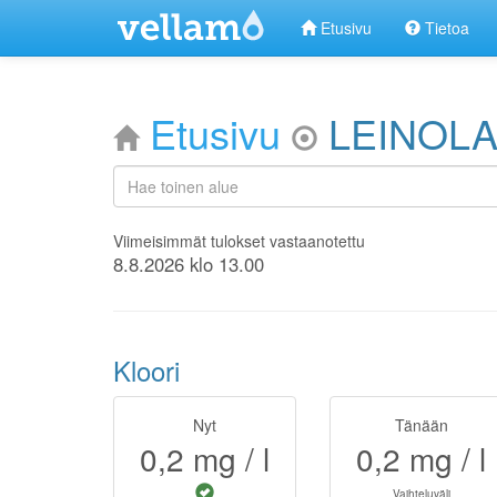
Etusivu
Tietoa
Etusivu
LEINOL
Viimeisimmät tulokset vastaanotettu
8.8.2026 klo 13.00
Kloori
Nyt
Tänään
0,2
mg / l
0,2
mg / l
Vaihteluväli