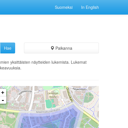
Suomeksi
In English
Paikanna
ämien yksittäisten näytteiden lukemista. Lukemat
ikkeavuuksia.
+
-