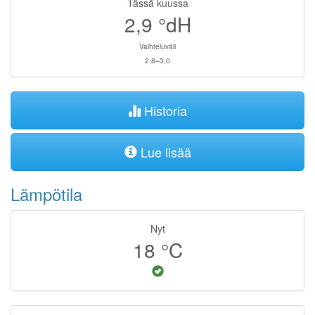
Tässä kuussa
2,9
°dH
Vaihteluväli
2,8–3,0
Historia
Lue lisää
Lämpötila
Nyt
18
°C