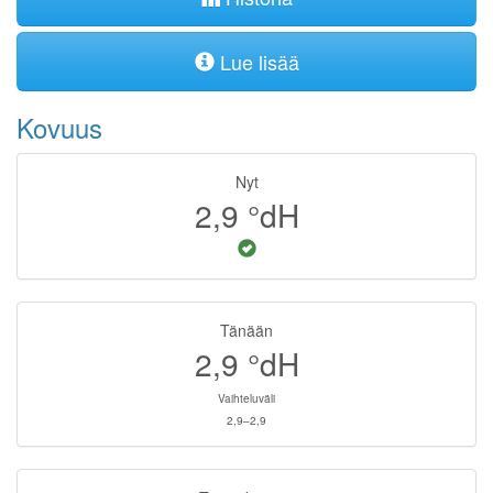
Lue lisää
Kovuus
Nyt
2,9
°dH
Tänään
2,9
°dH
Vaihteluväli
2,9–2,9