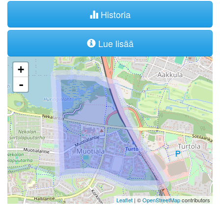
Historia
Lue lisää
+
-
Leaflet
| ©
OpenStreetMap
contributors