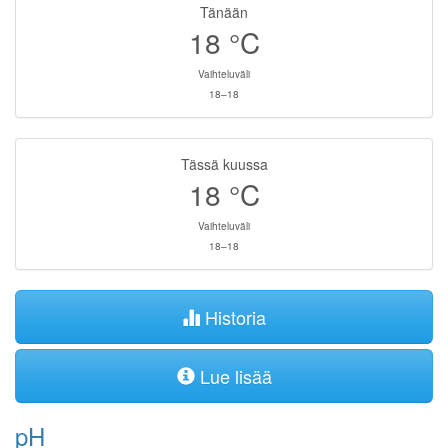
Tänään
18
°C
Vaihteluväli
18–18
Tässä kuussa
18
°C
Vaihteluväli
18–18
Historia
Lue lisää
pH