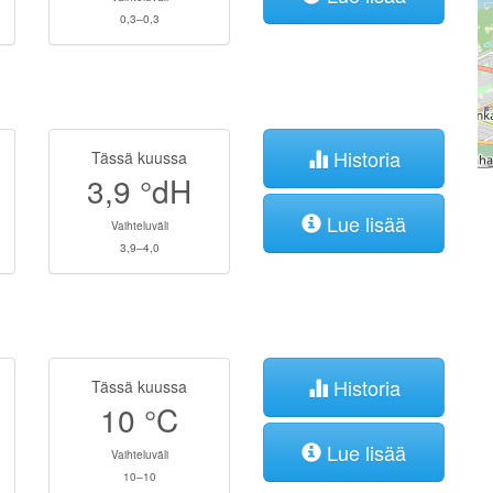
0,3–0,3
Historia
Tässä kuussa
3,9
°dH
Lue lisää
Vaihteluväli
3,9–4,0
Historia
Tässä kuussa
10
°C
Lue lisää
Vaihteluväli
10–10