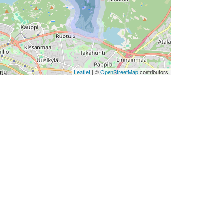
Leaflet
| ©
OpenStreetMap
contributors