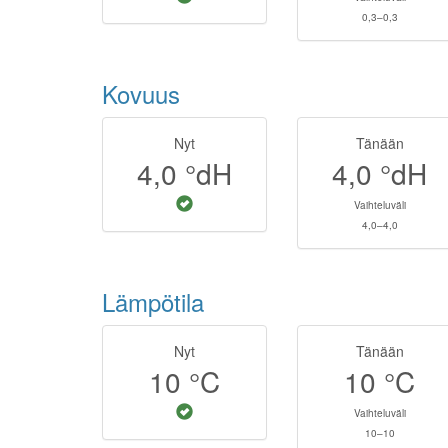
0,3–0,3
Kovuus
Nyt
Tänään
4,0
°dH
4,0
°dH
Vaihteluväli
4,0–4,0
Lämpötila
Nyt
Tänään
10
°C
10
°C
Vaihteluväli
10–10