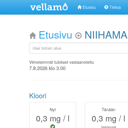
Etusivu
Tietoa
Etusivu
NIIHAMA
Viimeisimmät tulokset vastaanotettu
7.8.2026 klo 3.00
Kloori
Nyt
Tänään
0,3
mg / l
0,3
mg / l
Vaihteluväli