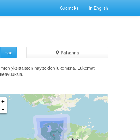
Suomeksi
In English
Paikanna
ämien yksittäisten näytteiden lukemista. Lukemat
ikkeavuuksia.
+
-