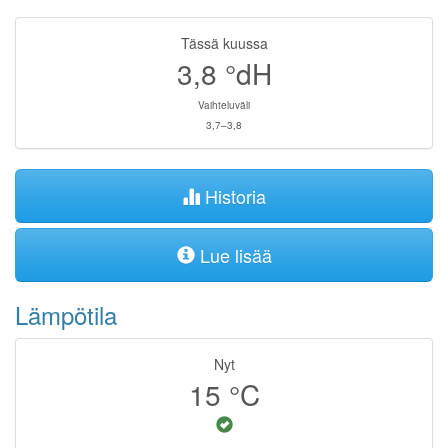
Tässä kuussa
3,8
°dH
Vaihteluväli
3,7–3,8
Historia
Lue lisää
Lämpötila
Nyt
15
°C