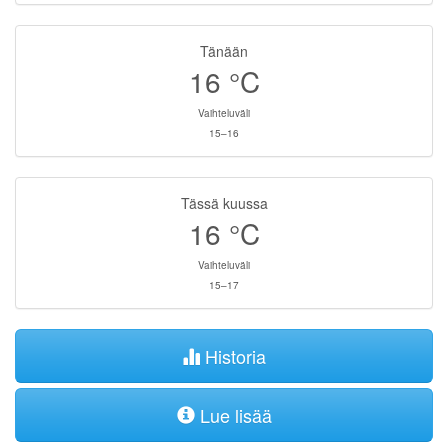
Tänään
16
°C
Vaihteluväli
15–16
Tässä kuussa
16
°C
Vaihteluväli
15–17
Historia
Lue lisää