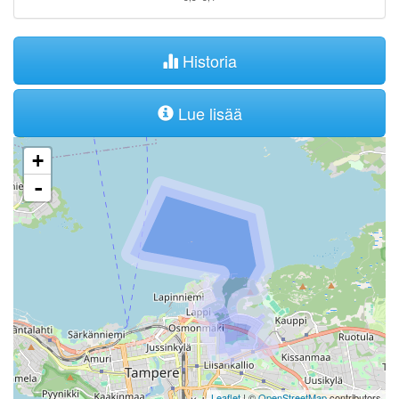
Historia
Lue lisää
+
-
Leaflet
| ©
OpenStreetMap
contributors