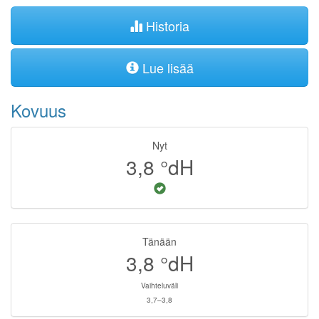
Historia
Lue lisää
Kovuus
Nyt
3,8
°dH
Tänään
3,8
°dH
Vaihteluväli
3,7–3,8