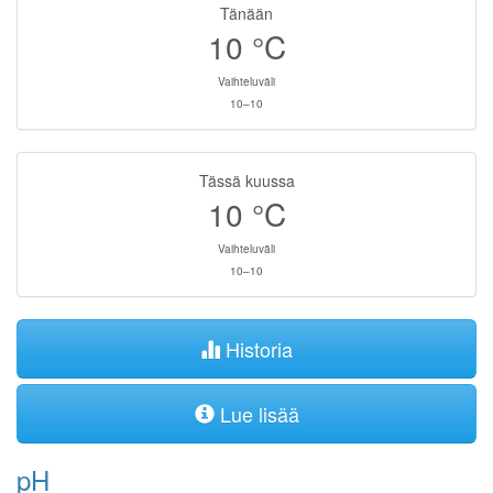
Tänään
10
°C
Vaihteluväli
10–10
Tässä kuussa
10
°C
Vaihteluväli
10–10
Historia
Lue lisää
pH