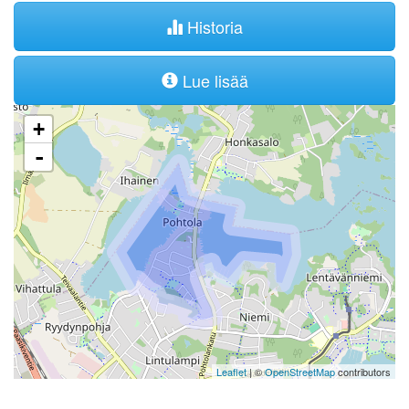
Historia
Lue lisää
+
-
Leaflet
| ©
OpenStreetMap
contributors