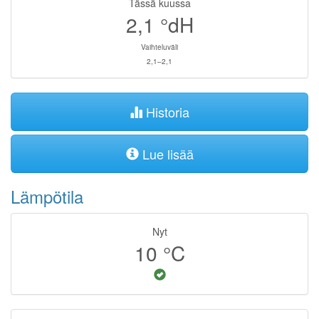
Tässä kuussa
2,1
°dH
Vaihteluväli
2,1–2,1
Historia
Lue lisää
Lämpötila
Nyt
10
°C