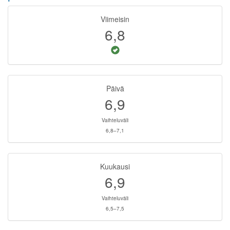
Viimeisin
6,8
Päivä
6,9
Vaihteluväli
6,8–7,1
Kuukausi
6,9
Vaihteluväli
6,5–7,5