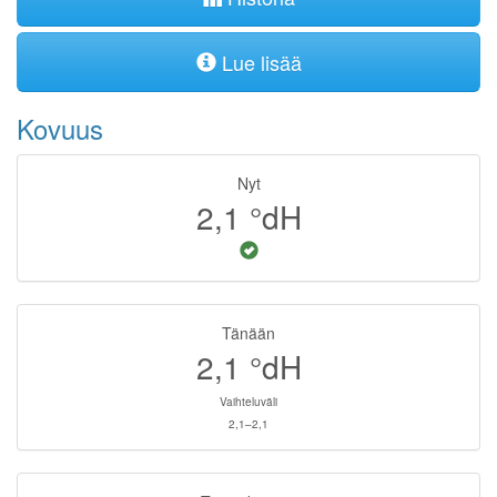
Lue lisää
Kovuus
Nyt
2,1
°dH
Tänään
2,1
°dH
Vaihteluväli
2,1–2,1