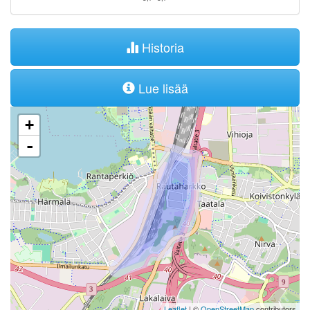
Historia
Lue lisää
+
-
Leaflet
| ©
OpenStreetMap
contributors