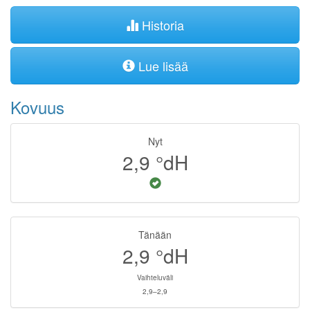
Historia
Lue lisää
Kovuus
Nyt
2,9
°dH
Tänään
2,9
°dH
Vaihteluväli
2,9–2,9