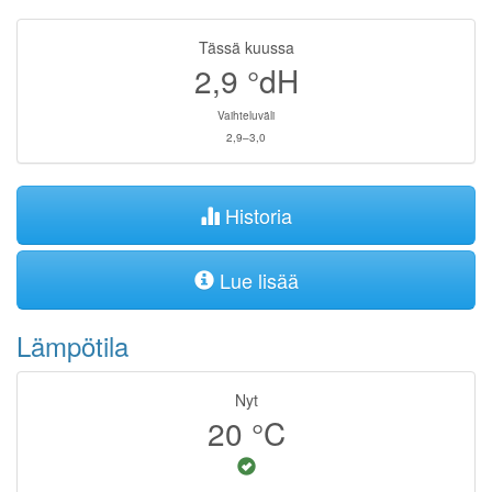
Tässä kuussa
2,9
°dH
Vaihteluväli
2,9–3,0
Historia
Lue lisää
Lämpötila
Nyt
20
°C