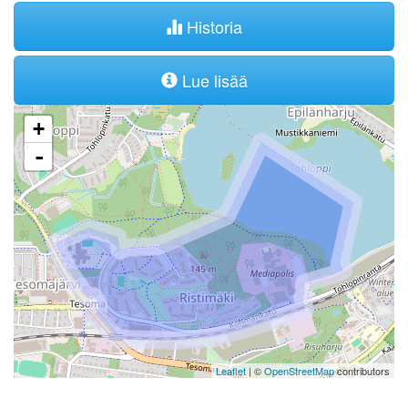
Historia
Lue lisää
+
-
Leaflet
| ©
OpenStreetMap
contributors