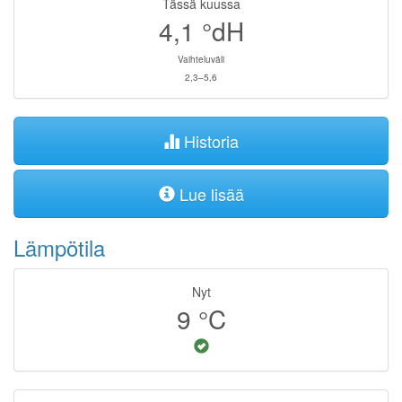
Tässä kuussa
4,1
°dH
Vaihteluväli
2,3–5,6
Historia
Lue lisää
Lämpötila
Nyt
9
°C