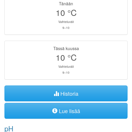
Tänään
10
°C
Vaihteluväli
9–10
Tässä kuussa
10
°C
Vaihteluväli
9–10
Historia
Lue lisää
pH