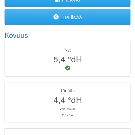
Lue lisää
Kovuus
Nyt
5,4
°dH
Tänään
4,4
°dH
Vaihteluväli
2,6–5,4