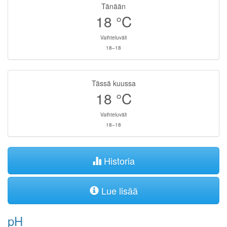
Tänään
18
°C
Vaihteluväli
18–18
Tässä kuussa
18
°C
Vaihteluväli
18–18
Historia
Lue lisää
pH