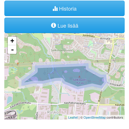
Historia
Lue lisää
+
-
Leaflet
| ©
OpenStreetMap
contributors