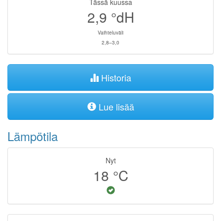
Tässä kuussa
2,9
°dH
Vaihteluväli
2,8–3,0
Historia
Lue lisää
Lämpötila
Nyt
18
°C