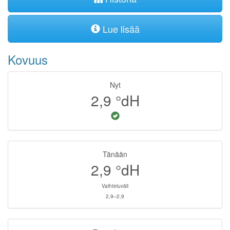
Lue lisää
Kovuus
Nyt
2,9
°dH
Tänään
2,9
°dH
Vaihteluväli
2,9–2,9