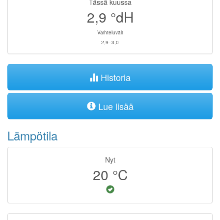
Tässä kuussa
2,9
°dH
Vaihteluväli
2,9–3,0
Historia
Lue lisää
Lämpötila
Nyt
20
°C