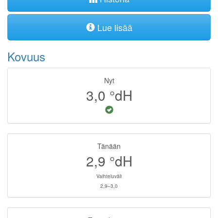
Lue lisää
Kovuus
Nyt
3,0
°dH
Tänään
2,9
°dH
Vaihteluväli
2,9–3,0