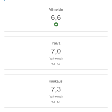
Viimeisin
6,6
Päivä
7,0
Vaihteluväli
6,6–7,3
Kuukausi
7,3
Vaihteluväli
6,6–8,1