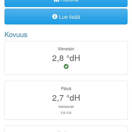
Lue lisää
Kovuus
Viimeisin
2,8
°dH
Päivä
2,7
°dH
Vaihteluväli
2,6–2,8