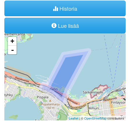
Historia
Lue lisää
+
-
Leaflet
| ©
OpenStreetMap
contributors