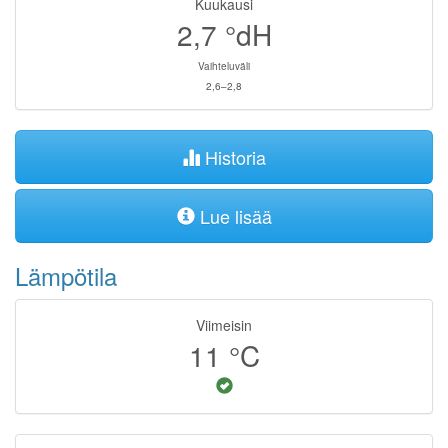
Kuukausi
2,7
°dH
Vaihteluväli
2,6–2,8
Historia
Lue lisää
Lämpötila
Viimeisin
11
°C