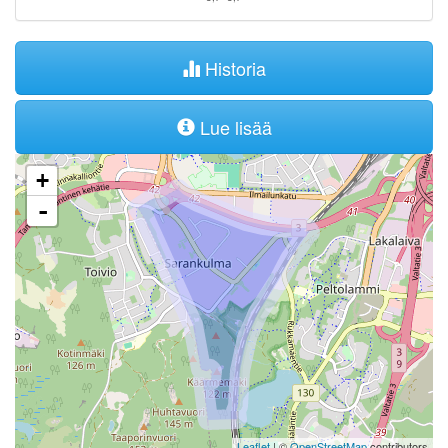
Historia
Lue lisää
+
-
Leaflet
| ©
OpenStreetMap
contributors