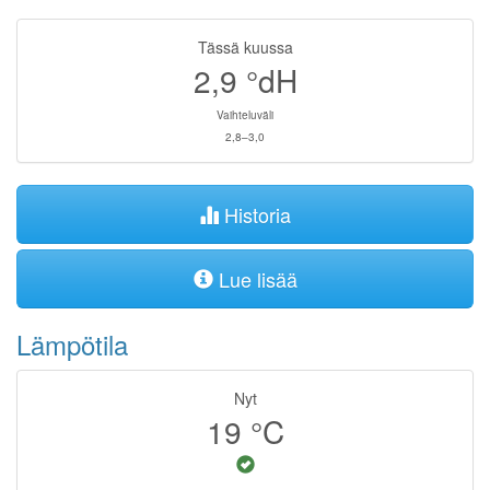
Tässä kuussa
2,9
°dH
Vaihteluväli
2,8–3,0
Historia
Lue lisää
Lämpötila
Nyt
19
°C