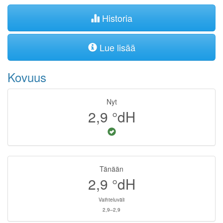
Historia
Lue lisää
Kovuus
Nyt
2,9
°dH
Tänään
2,9
°dH
Vaihteluväli
2,9–2,9