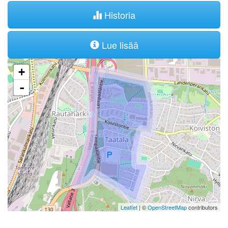
Historia
Lue lisää
+
-
Leaflet
| ©
OpenStreetMap
contributors