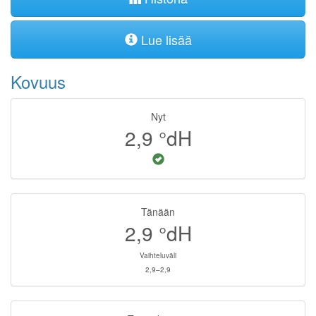
Lue lisää
Kovuus
Nyt
2,9
°dH
Tänään
2,9
°dH
Vaihteluväli
2,9–2,9