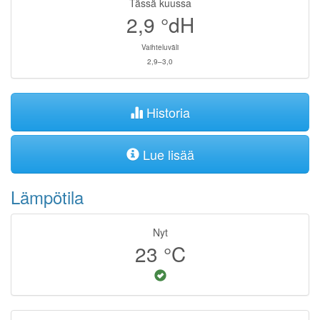
Tässä kuussa
2,9
°dH
Vaihteluväli
2,9–3,0
Historia
Lue lisää
Lämpötila
Nyt
23
°C