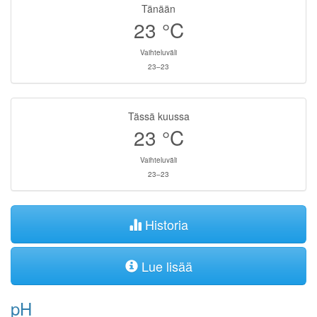
Tänään
23
°C
Vaihteluväli
23–23
Tässä kuussa
23
°C
Vaihteluväli
23–23
Historia
Lue lisää
pH