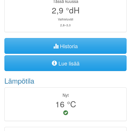
Tässä kuussa
2,9
°dH
Vaihteluväli
2,8–3,0
Historia
Lue lisää
Lämpötila
Nyt
16
°C