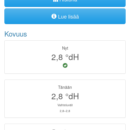
Lue lisää
Kovuus
Nyt
2,8
°dH
Tänään
2,8
°dH
Vaihteluväli
2,8–2,8