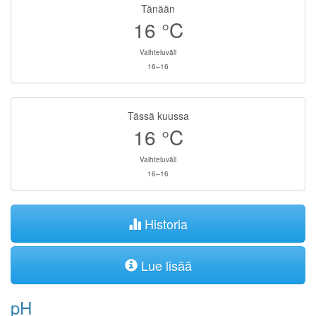
Tänään
16
°C
Vaihteluväli
16–16
Tässä kuussa
16
°C
Vaihteluväli
16–16
Historia
Lue lisää
pH