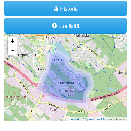
Historia
Lue lisää
+
-
Leaflet
| ©
OpenStreetMap
contributors