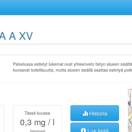
 A XV
Palvelussa esitetyt lukemat ovat yhteenveto tietyn alueen sisält
kuvaavat todellisuutta, mutta alueen sisällä saattaa esiintyä po
Historia
Tässä kuussa
0,3
mg / l
Lue lisää
Vaihteluväli