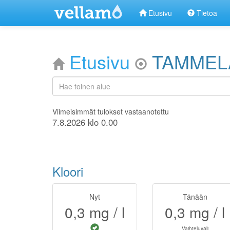
Etusivu
Tietoa
Etusivu
TAMMELA
Viimeisimmät tulokset vastaanotettu
7.8.2026 klo 0.00
Kloori
Nyt
Tänään
0,3
mg / l
0,3
mg / l
Vaihteluväli