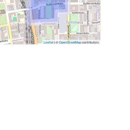
Leaflet
| ©
OpenStreetMap
contributors