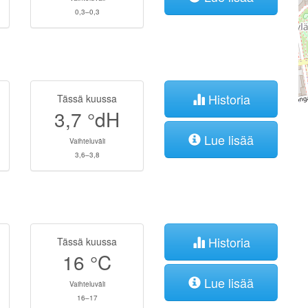
0,3–0,3
Historia
Tässä kuussa
3,7
°dH
Lue lisää
Vaihteluväli
3,6–3,8
Historia
Tässä kuussa
16
°C
Lue lisää
Vaihteluväli
16–17