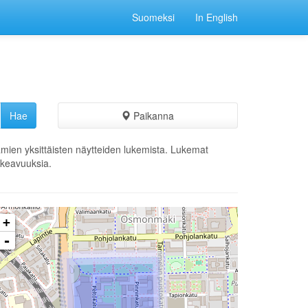
Suomeksi
In English
Paikanna
ämien yksittäisten näytteiden lukemista. Lukemat
ikkeavuuksia.
+
-