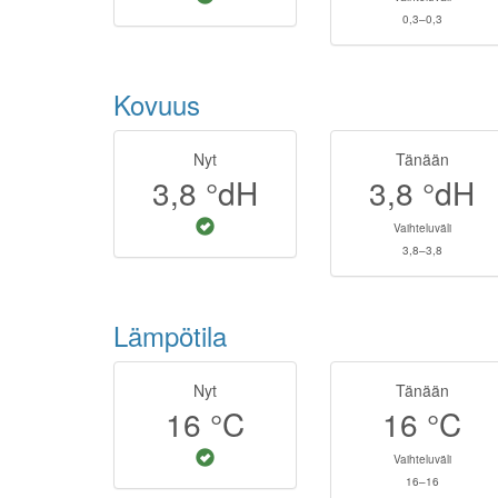
0,3–0,3
Kovuus
Nyt
Tänään
3,8
°dH
3,8
°dH
Vaihteluväli
3,8–3,8
Lämpötila
Nyt
Tänään
16
°C
16
°C
Vaihteluväli
16–16