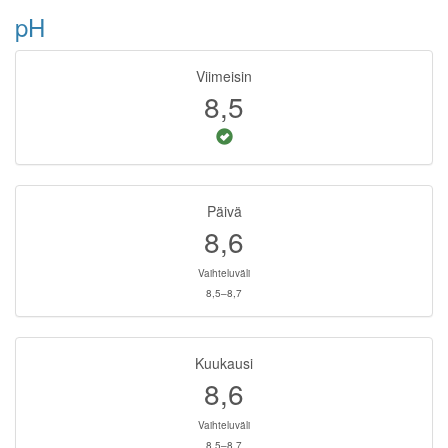
pH
Viimeisin
8,5
Päivä
8,6
Vaihteluväli
8,5–8,7
Kuukausi
8,6
Vaihteluväli
8,5–8,7