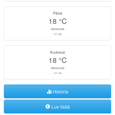
Päivä
18
°C
Vaihteluväli
17–18
Kuukausi
18
°C
Vaihteluväli
17–19
Historia
Lue lisää