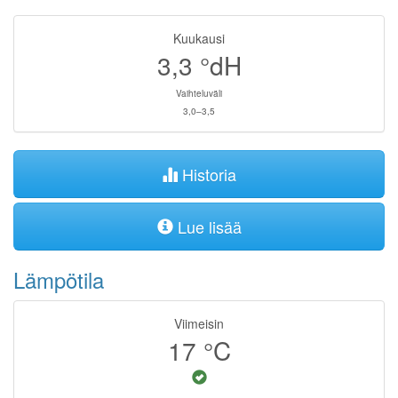
Kuukausi
3,3
°dH
Vaihteluväli
3,0–3,5
Historia
Lue lisää
Lämpötila
Viimeisin
17
°C