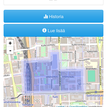
Historia
Lue lisää
+
-
Leaflet
| ©
OpenStreetMap
contributors