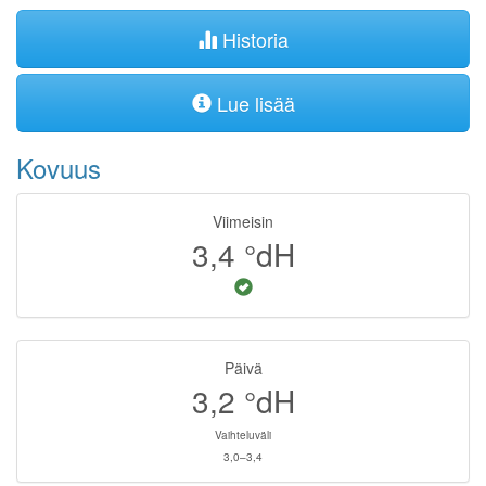
Historia
Lue lisää
Kovuus
Viimeisin
3,4
°dH
Päivä
3,2
°dH
Vaihteluväli
3,0–3,4