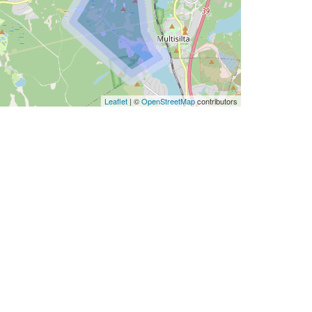
Leaflet
| ©
OpenStreetMap
contributors