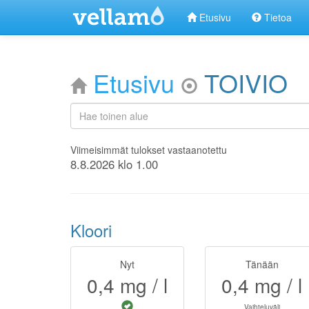
Etusivu
Tietoa
Etusivu
TOIVIO
Viimeisimmät tulokset vastaanotettu
8.8.2026 klo 1.00
Kloori
Nyt
Tänään
0,4
mg / l
0,4
mg / l
Vaihteluväli