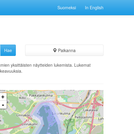
Suomeksi
In English
Paikanna
ämien yksittäisten näytteiden lukemista. Lukemat
ikkeavuuksia.
+
-