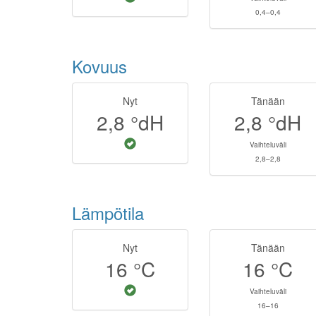
0,4–0,4
Kovuus
Nyt
Tänään
2,8
°dH
2,8
°dH
Vaihteluväli
2,8–2,8
Lämpötila
Nyt
Tänään
16
°C
16
°C
Vaihteluväli
16–16