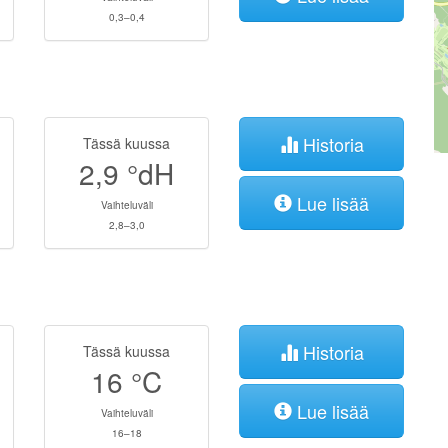
0,3–0,4
Historia
Tässä kuussa
2,9
°dH
Lue lisää
Vaihteluväli
2,8–3,0
Historia
Tässä kuussa
16
°C
Lue lisää
Vaihteluväli
16–18