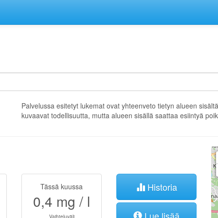
Palvelussa esitetyt lukemat ovat yhteenveto tietyn alueen sisält
kuvaavat todellisuutta, mutta alueen sisällä saattaa esiintyä po
Historia
Tässä kuussa
0,4
mg / l
Lue lisää
Vaihteluväli