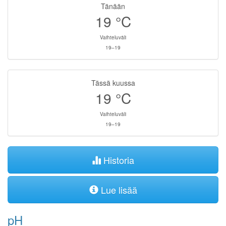
Tänään
19
°C
Vaihteluväli
19–19
Tässä kuussa
19
°C
Vaihteluväli
19–19
Historia
Lue lisää
pH