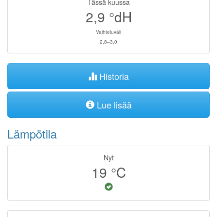
Tässä kuussa
2,9
°dH
Vaihteluväli
2,8–3,0
Historia
Lue lisää
Lämpötila
Nyt
19
°C