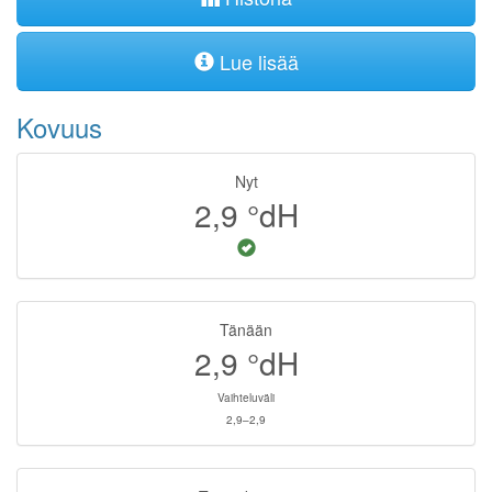
Lue lisää
Kovuus
Nyt
2,9
°dH
Tänään
2,9
°dH
Vaihteluväli
2,9–2,9