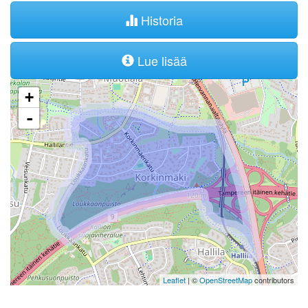
Historia
Lue lisää
+
-
Leaflet
| ©
OpenStreetMap
contributors