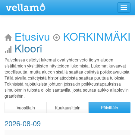
Menu
Etusivu
KORKINMÄKI
Kloori
Palvelussa esitetyt lukemat ovat yhteenveto tietyn alueen
sisältämien yksittäisten näytteiden lukemista. Lukemat kuvaavat
todellisuutta, mutta alueen sisällä saattaa esiintyä poikkeavuuksia.
Tällä sivulla esitetyistä historiatiedoista saattaa puuttua tuloksia.
Teknisistä rajoituksista johtuen joissakin poikkeustapauksissa
simuloinnin tulosta ei ole saatavilla, josta seuraa aukko allaoleviin
graafeihin.
Vuosittain
Kuukausittain
Päivittäin
2026-08-09